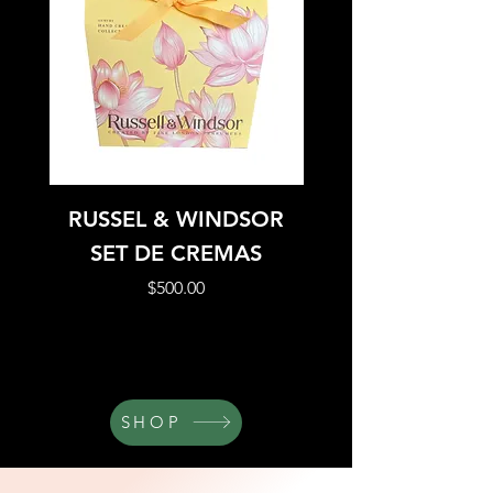
RUSSEL & WINDSOR
MILTON&DREW S
SET DE CREMAS
Precio
$500.00
SHOP